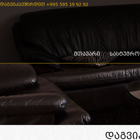
ᲓᲐᲒᲕᲘᲙᲐᲕᲨᲘᲠᲓᲘᲗ +995 595 19 92 92
ᲛᲗᲐᲕᲐᲠᲘ
ᲡᲐᲡᲢᲣᲛᲠᲝᲡ
ᲓᲐᲒᲕᲘ