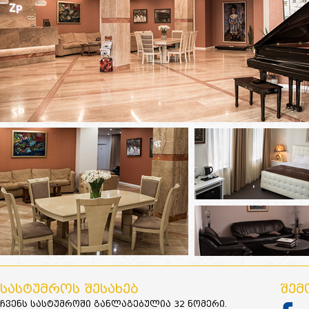
ᲡᲐᲡᲢᲣᲛᲠᲝᲡ ᲨᲔᲡᲐᲮᲔᲑ
ᲨᲔᲛ
ჩვენს სასტუმროში განლაგებულია 32 ნომერი.