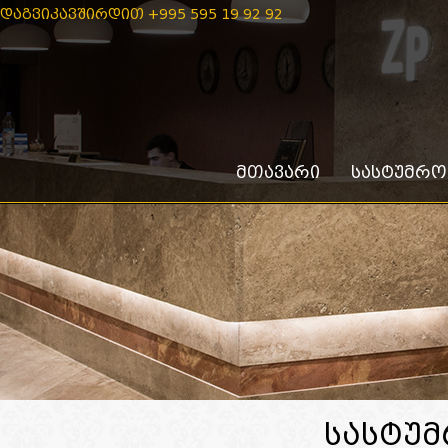
ᲓᲐᲒᲕᲘᲙᲐᲕᲨᲘᲠᲓᲘᲗ +995 595 19 92 92
ᲛᲗᲐᲕᲐᲠᲘ
ᲡᲐᲡᲢᲣᲛᲠᲝᲡ
ᲡᲐᲡᲢᲣᲛ